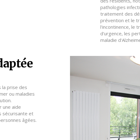
des résidents, not
pathologies infect
traitement des dé
prévention et le t
l'incontinence, le 
d'urgence, les per
maladie d'Alzheim
adaptée
 la prise des
imer ou maladies
ution.
r une aide
s sécurisante et
personnes âgées.